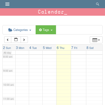
4:00 am
Calendar
5:00 am
6:00 am
Categories
Tags
7:00 am
2
3
4
5
6
7
8
Sun
Mon
Tue
Wed
Thu
Fri
Sat
All-day
8:00 am
9:00 am
10:00 am
11:00 am