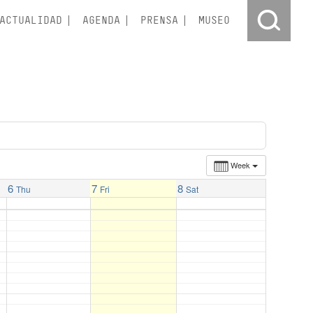
ACTUALIDAD
AGENDA
PRENSA
MUSEO
Week
6
7
8
Thu
Fri
Sat