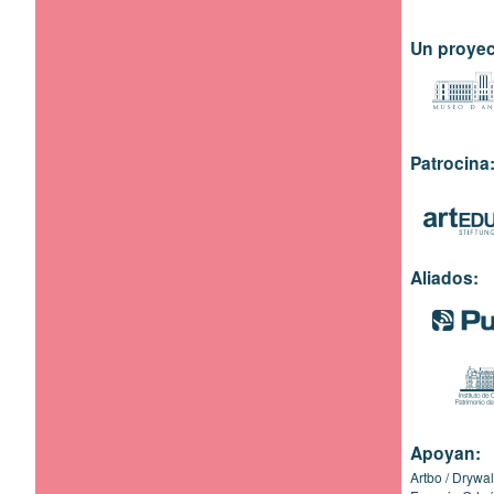
Un proyec
Patrocina
Aliados:
Apoyan:
Artbo
Drywal