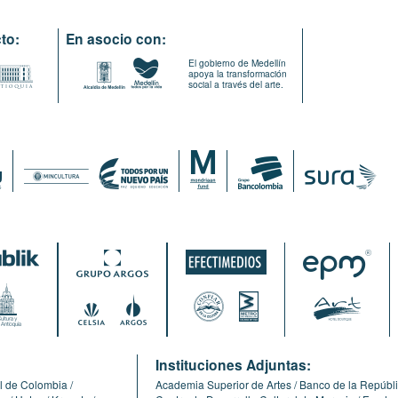
to:
En asocio con:
El gobierno de Medellín
apoya la transformación
social a través del arte.
:
Instituciones Adjuntas:
l de Colombia
Academia Superior de Artes
Banco de la Repúbl