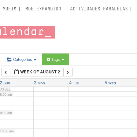
3:00 am
MDE15
MDE EXPANDIDO
ACTIVIDADES PARALELAS
4:00 am
alendar
5:00 am
6:00 am
Categories
Tags
WEEK OF AUGUST 2
7:00 am
2
3
4
5
Sun
Mon
Tue
Wed
All-day
8:00 am
9:00 am
10:00 am