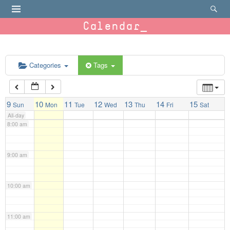
4:00 am
Calendar
5:00 am
6:00 am
Categories
Tags
7:00 am
9
10
11
12
13
14
15
Sun
Mon
Tue
Wed
Thu
Fri
Sat
All-day
8:00 am
9:00 am
10:00 am
11:00 am