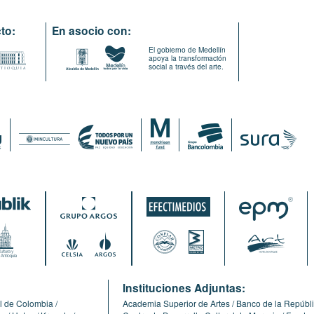
to:
En asocio con:
El gobierno de Medellín
apoya la transformación
social a través del arte.
:
Instituciones Adjuntas:
l de Colombia
Academia Superior de Artes
Banco de la Repúbl