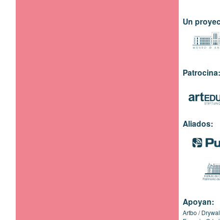
Un proyec
Patrocina
Aliados:
Apoyan:
Artbo
Drywal