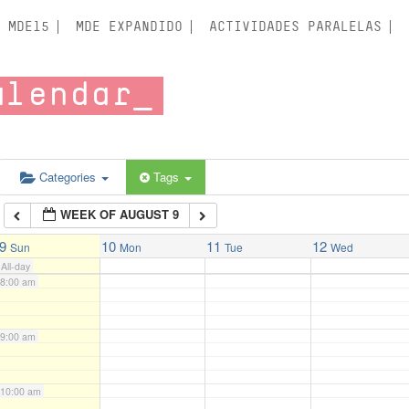
3:00 am
MDE15
MDE EXPANDIDO
ACTIVIDADES PARALELAS
4:00 am
alendar
5:00 am
6:00 am
Categories
Tags
WEEK OF AUGUST 9
7:00 am
9
10
11
12
Sun
Mon
Tue
Wed
All-day
8:00 am
9:00 am
10:00 am