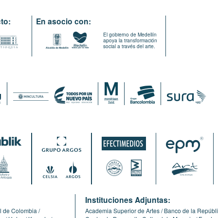
to:
En asocio con:
El gobierno de Medellín
apoya la transformación
social a través del arte.
:
Instituciones Adjuntas:
l de Colombia
Academia Superior de Artes
Banco de la Repúbl