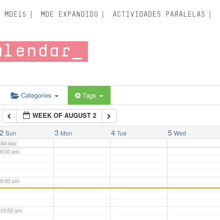
3:00 am
MDE15
MDE EXPANDIDO
ACTIVIDADES PARALELAS
4:00 am
alendar
5:00 am
6:00 am
Categories
Tags
WEEK OF AUGUST 2
7:00 am
2
3
4
5
Sun
Mon
Tue
Wed
All-day
8:00 am
9:00 am
10:00 am