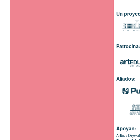
Un proyec
Patrocina
Aliados:
Apoyan:
Artbo
Drywal