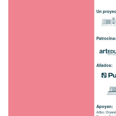
Un proyec
Patrocina
Aliados:
Apoyan:
Artbo
Drywal