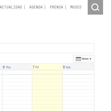
ACTUALIDAD
AGENDA
PRENSA
MUSEO
Week
6
7
8
Thu
Fri
Sat