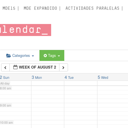
3:00 am
MDE15
MDE EXPANDIDO
ACTIVIDADES PARALELAS
4:00 am
alendar
5:00 am
6:00 am
Categories
Tags
WEEK OF AUGUST 2
7:00 am
2
3
4
5
Sun
Mon
Tue
Wed
All-day
8:00 am
9:00 am
10:00 am