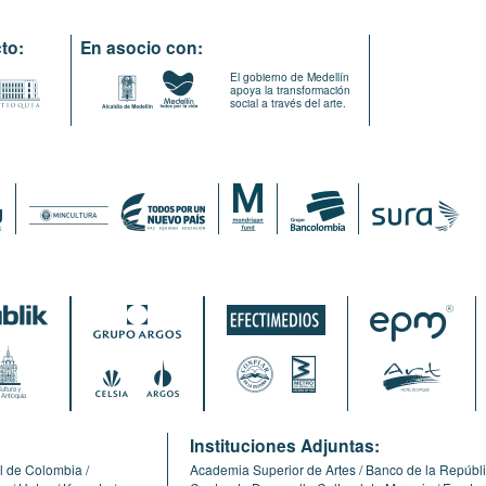
to:
En asocio con:
El gobierno de Medellín
apoya la transformación
social a través del arte.
:
Instituciones Adjuntas:
l de Colombia
Academia Superior de Artes
Banco de la Repúbl