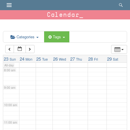
4:00 am
Calendar
5:00 am
6:00 am
Categories
Tags
7:00 am
23
24
25
26
27
28
29
Sun
Mon
Tue
Wed
Thu
Fri
Sat
All-day
8:00 am
9:00 am
10:00 am
11:00 am