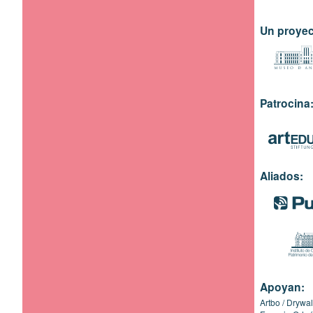
Un proyec
Patrocina
Aliados:
Apoyan:
Artbo
Drywal