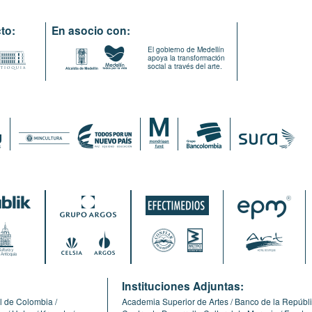
to:
En asocio con:
El gobierno de Medellín
apoya la transformación
social a través del arte.
:
Instituciones Adjuntas:
l de Colombia
Academia Superior de Artes
Banco de la Repúbl