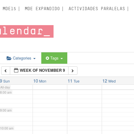
3:00 am
MDE15
MDE EXPANDIDO
ACTIVIDADES PARALELAS
4:00 am
alendar
5:00 am
6:00 am
Categories
Tags
WEEK OF NOVEMBER 9
7:00 am
9
10
11
12
Sun
Mon
Tue
Wed
All-day
8:00 am
9:00 am
10:00 am