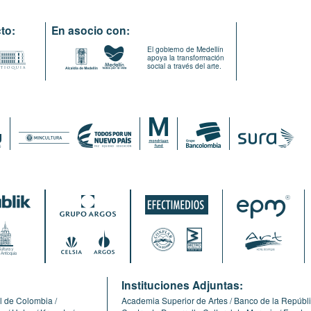
to:
En asocio con:
El gobierno de Medellín
apoya la transformación
social a través del arte.
:
Instituciones Adjuntas:
l de Colombia
Academia Superior de Artes
Banco de la Repúbl