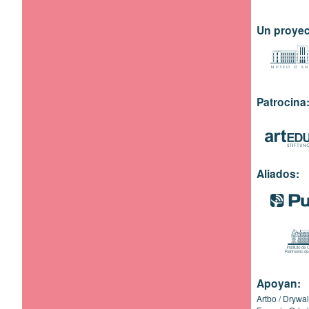
Un proyec
Patrocina
Aliados:
Apoyan:
Artbo
Drywal