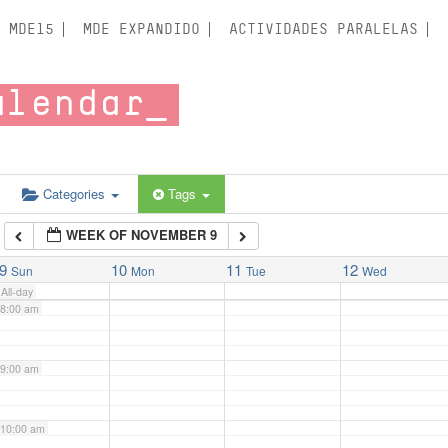
3:00 am
MDE15
MDE EXPANDIDO
ACTIVIDADES PARALELAS
4:00 am
alendar
5:00 am
6:00 am
Categories
Tags
WEEK OF NOVEMBER 9
7:00 am
9
10
11
12
Sun
Mon
Tue
Wed
All-day
8:00 am
9:00 am
10:00 am