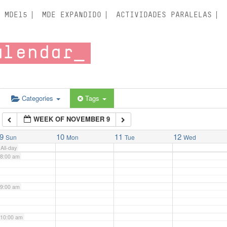
3:00 am
MDE15
MDE EXPANDIDO
ACTIVIDADES PARALELAS
4:00 am
alendar
5:00 am
6:00 am
Categories
Tags
WEEK OF NOVEMBER 9
7:00 am
9
10
11
12
Sun
Mon
Tue
Wed
All-day
8:00 am
9:00 am
10:00 am