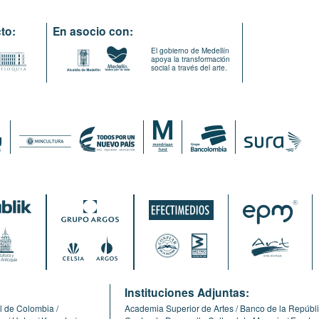
to:
En asocio con:
El gobierno de Medellín
apoya la transformación
social a través del arte.
:
Instituciones Adjuntas:
l de Colombia
Academia Superior de Artes
Banco de la Repúbl