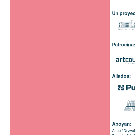
Un proyec
Patrocina
Aliados:
Apoyan:
Artbo
Drywal