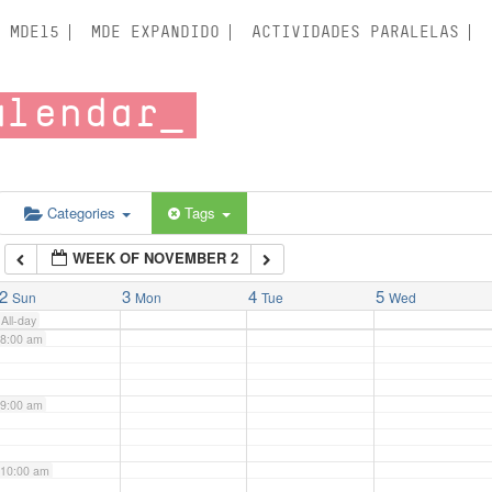
3:00 am
MDE15
MDE EXPANDIDO
ACTIVIDADES PARALELAS
4:00 am
alendar
5:00 am
6:00 am
Categories
Tags
WEEK OF NOVEMBER 2
7:00 am
2
3
4
5
Sun
Mon
Tue
Wed
All-day
8:00 am
9:00 am
10:00 am