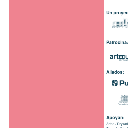
Un proyec
Patrocina
Aliados:
Apoyan:
Artbo
Drywal