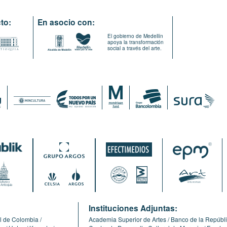
to:
En asocio con:
El gobierno de Medellín
apoya la transformación
social a través del arte.
:
Instituciones Adjuntas:
l de Colombia
Academia Superior de Artes
Banco de la Repúbl