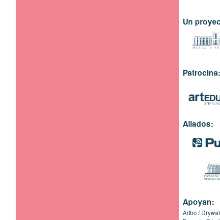
Un proyec
Patrocina
Aliados:
Apoyan:
Artbo
Drywal