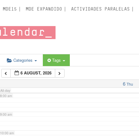
3:00 am
MDE15
MDE EXPANDIDO
ACTIVIDADES PARALELAS
4:00 am
alendar
5:00 am
6:00 am
Categories
Tags
6 AUGUST, 2026
7:00 am
6
Thu
All-day
8:00 am
9:00 am
10:00 am