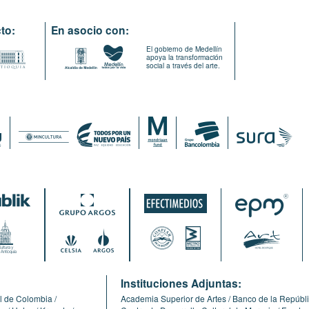
to:
En asocio con:
El gobierno de Medellín
apoya la transformación
social a través del arte.
:
Instituciones Adjuntas:
l de Colombia
Academia Superior de Artes
Banco de la Repúbl