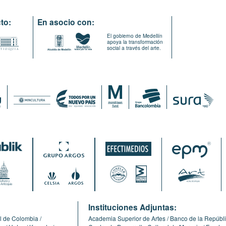
to:
En asocio con:
El gobierno de Medellín
apoya la transformación
social a través del arte.
:
Instituciones Adjuntas:
l de Colombia
Academia Superior de Artes
Banco de la Repúbl