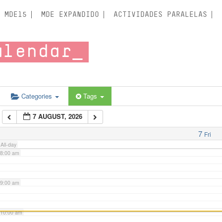
3:00 am
MDE15
MDE EXPANDIDO
ACTIVIDADES PARALELAS
4:00 am
alendar
5:00 am
6:00 am
Categories
Tags
7 AUGUST, 2026
7:00 am
7
Fri
All-day
8:00 am
9:00 am
10:00 am