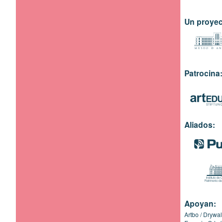
Un proyec
Patrocina
Aliados:
Apoyan:
Artbo
Drywal