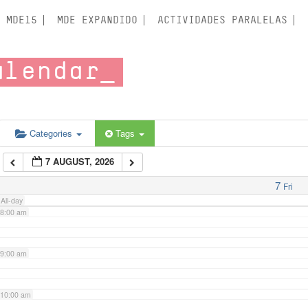
3:00 am
MDE15
MDE EXPANDIDO
ACTIVIDADES PARALELAS
4:00 am
alendar
5:00 am
6:00 am
Categories
Tags
7 AUGUST, 2026
7:00 am
7
Fri
All-day
8:00 am
9:00 am
10:00 am