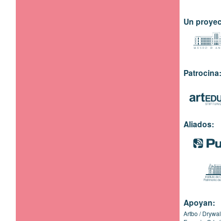
Un proyec
Patrocina
Aliados:
Apoyan:
Artbo
Drywal