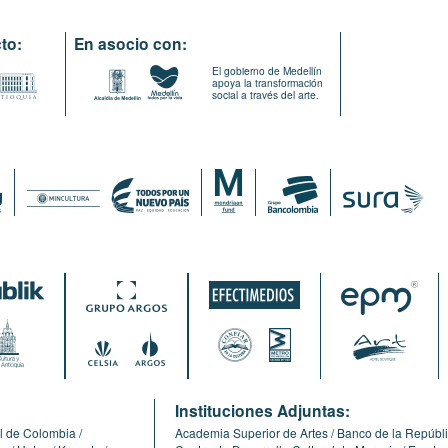
to:
En asocio con:
El gobierno de Medellín
apoya la transformación
social a través del arte.
:
Instituciones Adjuntas:
l de Colombia
Academia Superior de Artes
Banco de la Repúbl