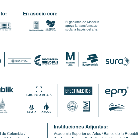
to:
En asocio con:
El gobierno de Medellín
apoya la transformación
social a través del arte.
:
Instituciones Adjuntas:
l de Colombia
Academia Superior de Artes
Banco de la Repúbl