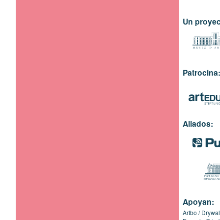
Un proyec
Patrocina
Aliados:
Apoyan:
Artbo
Drywal