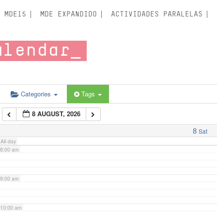
3:00 am
MDE15
MDE EXPANDIDO
ACTIVIDADES PARALELAS
4:00 am
alendar
5:00 am
6:00 am
Categories
Tags
8 AUGUST, 2026
7:00 am
8
Sat
All-day
8:00 am
9:00 am
10:00 am