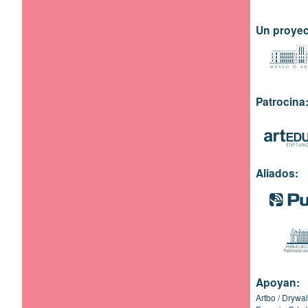
Un proyec
Patrocina
Aliados:
Apoyan:
Artbo
Drywal