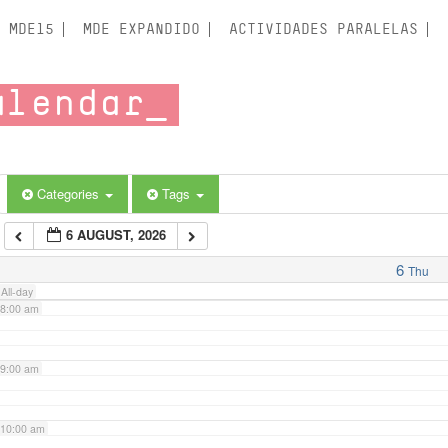
3:00 am
MDE15
MDE EXPANDIDO
ACTIVIDADES PARALELAS
4:00 am
alendar
5:00 am
6:00 am
Categories
Tags
6 AUGUST, 2026
7:00 am
6
Thu
All-day
8:00 am
9:00 am
10:00 am