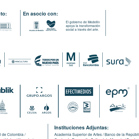
to:
En asocio con:
El gobierno de Medellín
apoya la transformación
social a través del arte.
:
Instituciones Adjuntas:
l de Colombia
Academia Superior de Artes
Banco de la Repúbl