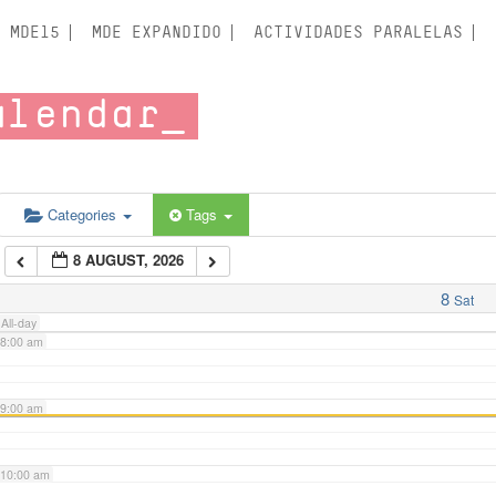
3:00 am
MDE15
MDE EXPANDIDO
ACTIVIDADES PARALELAS
4:00 am
alendar
5:00 am
6:00 am
Categories
Tags
8 AUGUST, 2026
7:00 am
8
Sat
All-day
8:00 am
9:00 am
10:00 am