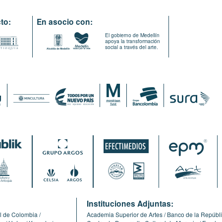
to:
En asocio con:
El gobierno de Medellín
apoya la transformación
social a través del arte.
:
Instituciones Adjuntas:
l de Colombia
Academia Superior de Artes
Banco de la Repúbl