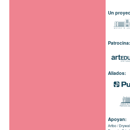
Un proyec
Patrocina
Aliados:
Apoyan:
Artbo
Drywal