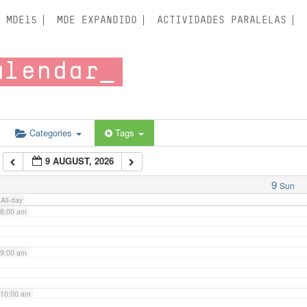
3:00 am
MDE15
MDE EXPANDIDO
ACTIVIDADES PARALELAS
4:00 am
alendar
5:00 am
6:00 am
Categories
Tags
9 AUGUST, 2026
7:00 am
9
Sun
All-day
8:00 am
9:00 am
10:00 am