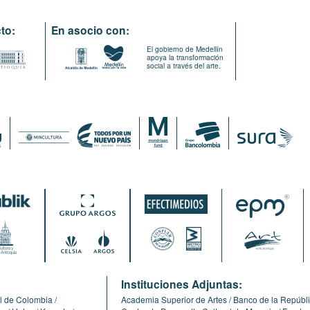
to:
En asocio con:
El gobierno de Medellín
apoya la transformación
social a través del arte.
:
Instituciones Adjuntas:
l de Colombia
Academia Superior de Artes
Banco de la Repúbl