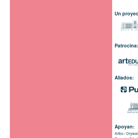
Un proyec
Patrocina
Aliados:
Apoyan:
Artbo
Drywal