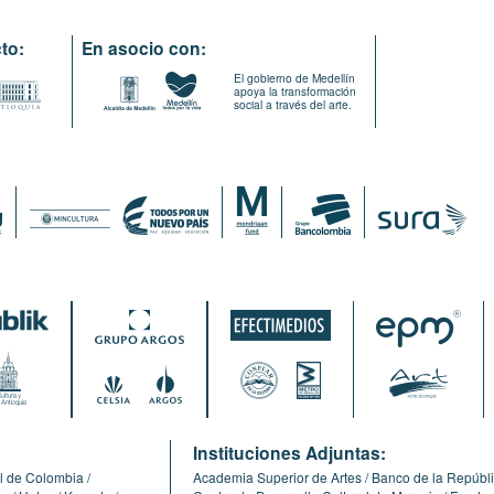
to:
En asocio con:
El gobierno de Medellín
apoya la transformación
social a través del arte.
:
Instituciones Adjuntas:
l de Colombia
Academia Superior de Artes
Banco de la Repúbl