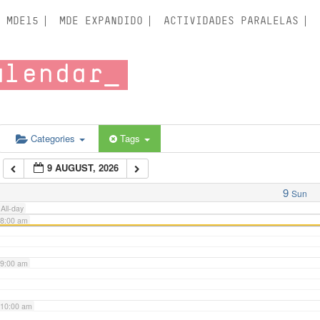
3:00 am
MDE15
MDE EXPANDIDO
ACTIVIDADES PARALELAS
4:00 am
alendar
5:00 am
6:00 am
Categories
Tags
9 AUGUST, 2026
7:00 am
9
Sun
All-day
8:00 am
9:00 am
10:00 am