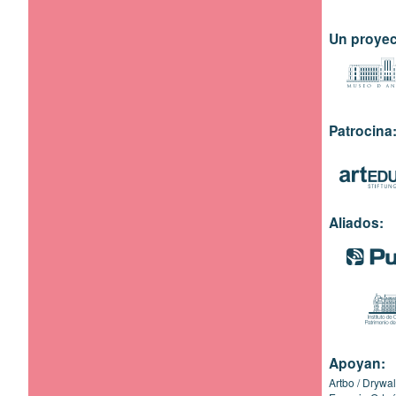
Un proyec
Patrocina
Aliados:
Apoyan:
Artbo
Drywal