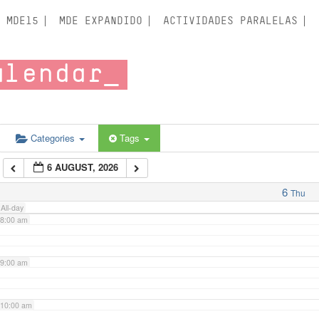
3:00 am
MDE15
MDE EXPANDIDO
ACTIVIDADES PARALELAS
4:00 am
alendar
5:00 am
6:00 am
Categories
Tags
6 AUGUST, 2026
7:00 am
6
Thu
All-day
8:00 am
9:00 am
10:00 am