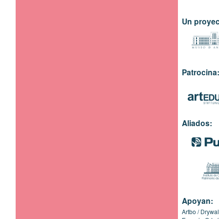
Un proyec
Patrocina
Aliados:
Apoyan:
Artbo
Drywal