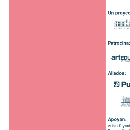
Un proyec
Patrocina
Aliados:
Apoyan:
Artbo
Drywal