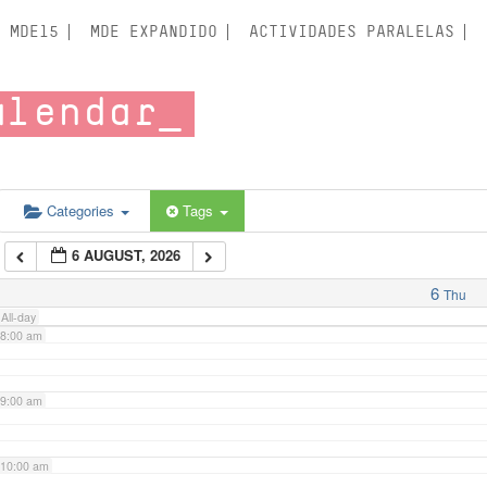
3:00 am
MDE15
MDE EXPANDIDO
ACTIVIDADES PARALELAS
4:00 am
alendar
5:00 am
6:00 am
Categories
Tags
6 AUGUST, 2026
7:00 am
6
Thu
All-day
8:00 am
9:00 am
10:00 am