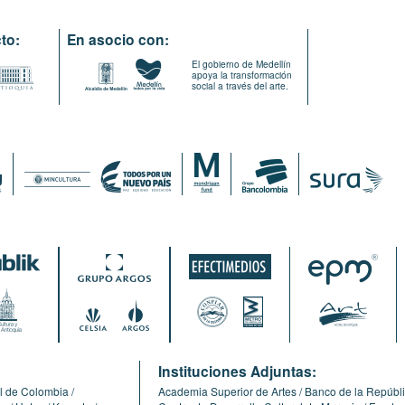
to:
En asocio con:
El gobierno de Medellín
apoya la transformación
social a través del arte.
:
Instituciones Adjuntas:
l de Colombia
Academia Superior de Artes
Banco de la Repúbl