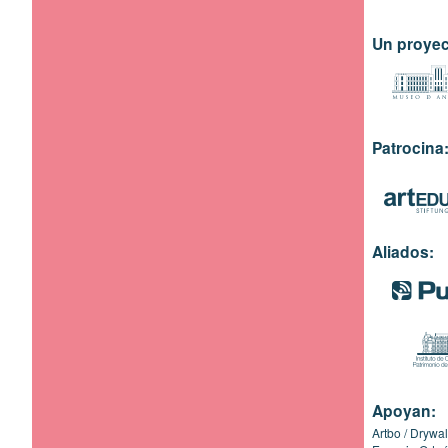
Un proyec
Patrocina
Aliados:
Apoyan:
Artbo
Drywal