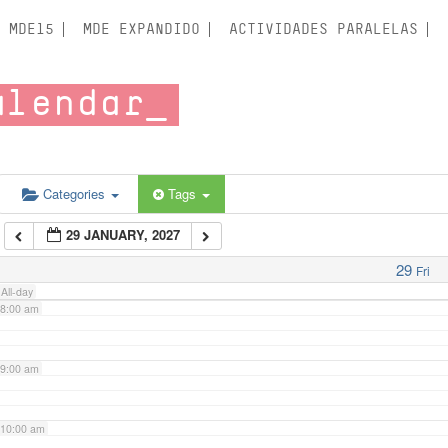
3:00 am
MDE15
MDE EXPANDIDO
ACTIVIDADES PARALELAS
4:00 am
alendar
5:00 am
6:00 am
Categories
Tags
29 JANUARY, 2027
7:00 am
29
Fri
All-day
8:00 am
9:00 am
10:00 am