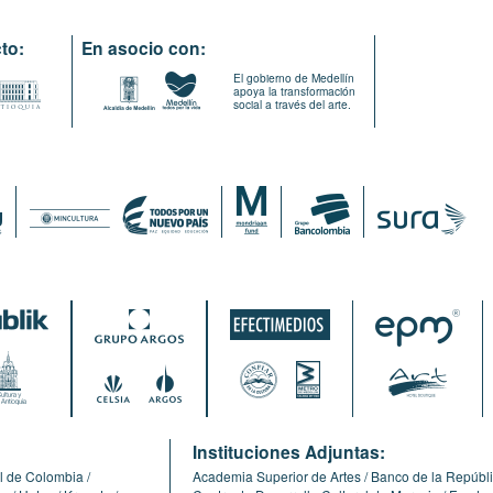
to:
En asocio con:
El gobierno de Medellín
apoya la transformación
social a través del arte.
:
Instituciones Adjuntas:
l de Colombia
Academia Superior de Artes
Banco de la Repúbl