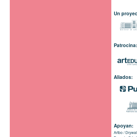
Un proyec
Patrocina
Aliados:
Apoyan:
Artbo
Drywal