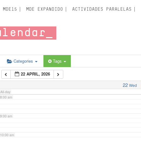
3:00 am
MDE15
MDE EXPANDIDO
ACTIVIDADES PARALELAS
4:00 am
alendar
5:00 am
6:00 am
Categories
Tags
22 APRIL, 2026
7:00 am
22
Wed
All-day
8:00 am
9:00 am
10:00 am