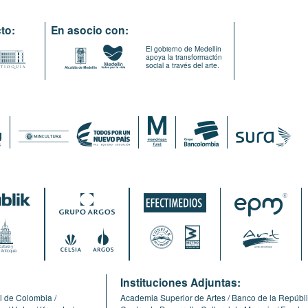
to:
En asocio con:
El gobierno de Medellín
apoya la transformación
social a través del arte.
:
Instituciones Adjuntas:
l de Colombia
Academia Superior de Artes
Banco de la Repúbl