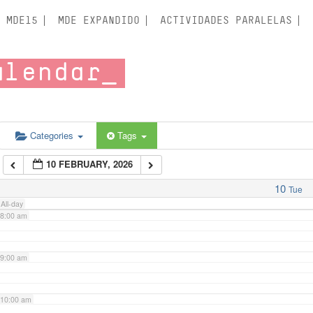
3:00 am
MDE15
MDE EXPANDIDO
ACTIVIDADES PARALELAS
4:00 am
alendar
5:00 am
6:00 am
Categories
Tags
10 FEBRUARY, 2026
7:00 am
10
Tue
All-day
8:00 am
9:00 am
10:00 am