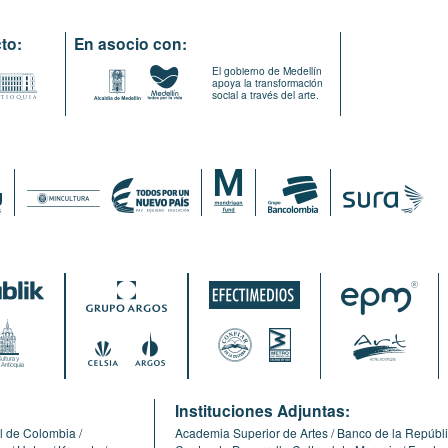
to:
En asocio con:
El gobierno de Medellín
apoya la transformación
social a través del arte.
:
Instituciones Adjuntas:
l de Colombia
Academia Superior de Artes
Banco de la Repúbl