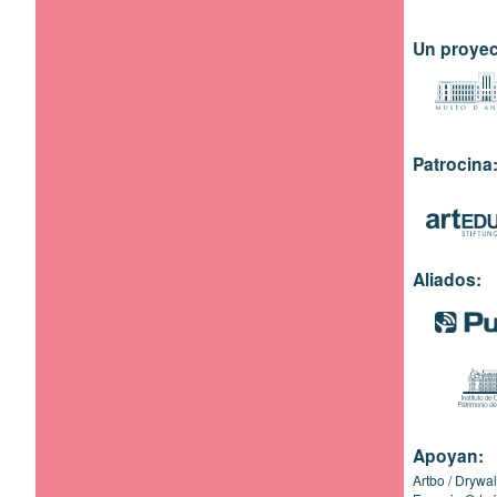
Un proyec
Patrocina
Aliados:
Apoyan:
Artbo
Drywal