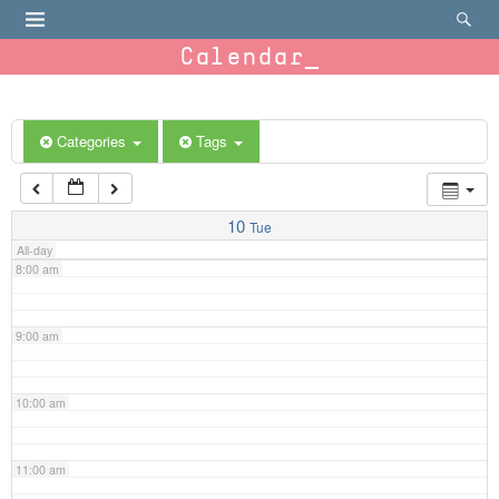
4:00 am
Calendar
5:00 am
6:00 am
Categories
Tags
7:00 am
10
Tue
All-day
8:00 am
9:00 am
10:00 am
11:00 am