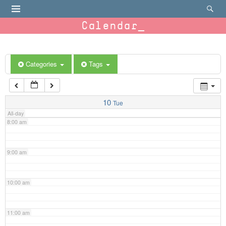
4:00 am
Calendar
5:00 am
6:00 am
Categories
Tags
7:00 am
10
Tue
All-day
8:00 am
9:00 am
10:00 am
11:00 am