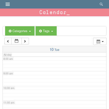
4:00 am
Calendar
5:00 am
6:00 am
Categories
Tags
7:00 am
10
Tue
All-day
8:00 am
9:00 am
10:00 am
11:00 am