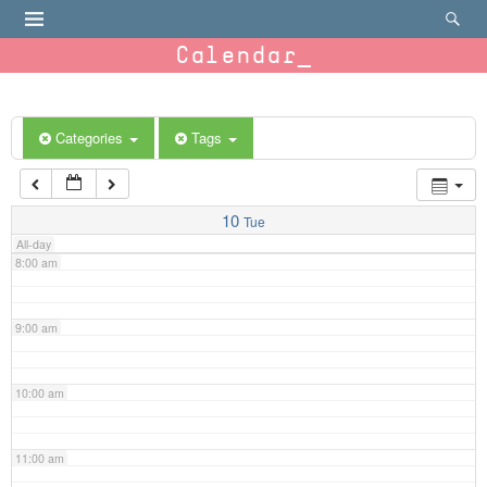
4:00 am
Calendar
5:00 am
6:00 am
Categories
Tags
7:00 am
10
Tue
All-day
8:00 am
9:00 am
10:00 am
11:00 am