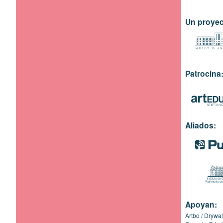
Un proyec
Patrocina
Aliados:
Apoyan:
Artbo
Drywal