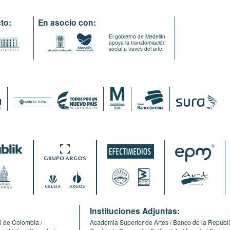
to:
En asocio con:
El gobierno de Medellín
apoya la transformación
social a través del arte.
:
Instituciones Adjuntas:
l de Colombia
Academia Superior de Artes
Banco de la Repúbl