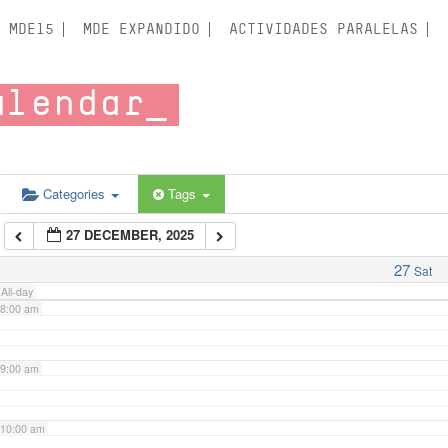
3:00 am
MDE15
MDE EXPANDIDO
ACTIVIDADES PARALELAS
4:00 am
alendar
5:00 am
6:00 am
Categories
Tags
27 DECEMBER, 2025
7:00 am
27
Sat
All-day
8:00 am
9:00 am
10:00 am