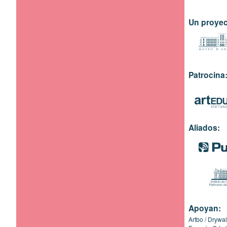
Un proyec
Patrocina
Aliados:
Apoyan:
Artbo
Drywal