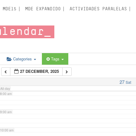
3:00 am
MDE15
MDE EXPANDIDO
ACTIVIDADES PARALELAS
4:00 am
alendar
5:00 am
6:00 am
Categories
Tags
27 DECEMBER, 2025
7:00 am
27
Sat
All-day
8:00 am
9:00 am
10:00 am