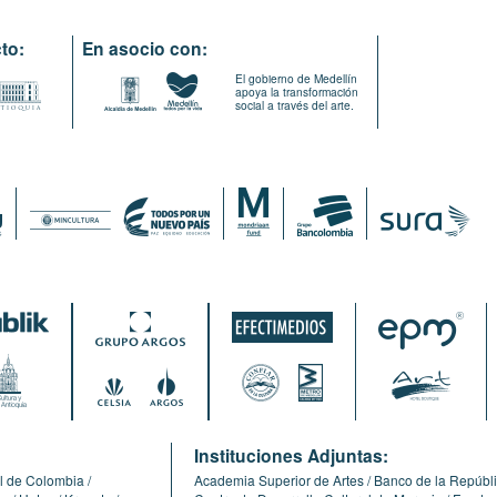
to:
En asocio con:
El gobierno de Medellín
apoya la transformación
social a través del arte.
:
Instituciones Adjuntas:
l de Colombia
Academia Superior de Artes
Banco de la Repúbl