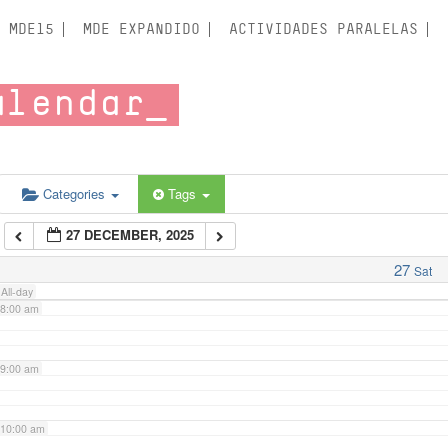
3:00 am
MDE15
MDE EXPANDIDO
ACTIVIDADES PARALELAS
4:00 am
alendar
5:00 am
6:00 am
Categories
Tags
27 DECEMBER, 2025
7:00 am
27
Sat
All-day
8:00 am
9:00 am
10:00 am