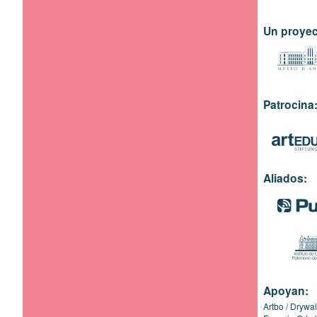
Un proyec
Patrocina
Aliados:
Apoyan:
Artbo
Drywal