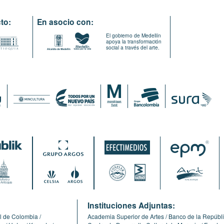
to:
En asocio con:
El gobierno de Medellín
apoya la transformación
social a través del arte.
:
Instituciones Adjuntas:
l de Colombia
Academia Superior de Artes
Banco de la Repúbl