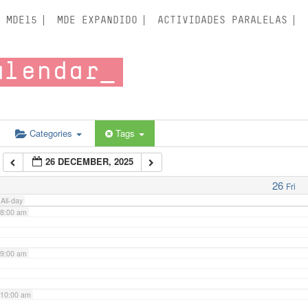
3:00 am
MDE15
MDE EXPANDIDO
ACTIVIDADES PARALELAS
4:00 am
alendar
5:00 am
6:00 am
Categories
Tags
26 DECEMBER, 2025
7:00 am
26
Fri
All-day
8:00 am
9:00 am
10:00 am