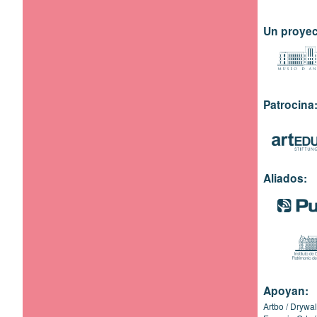
Un proyec
Patrocina
Aliados:
Apoyan:
Artbo
Drywal