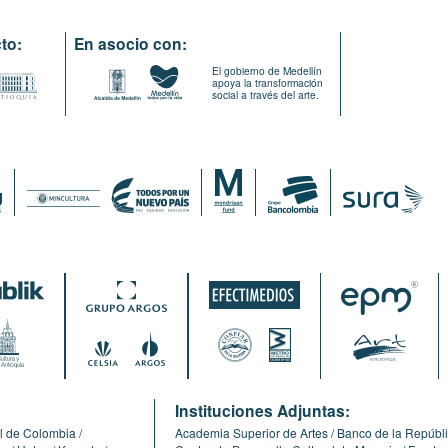
to:
En asocio con:
El gobierno de Medellín
apoya la transformación
social a través del arte.
:
Instituciones Adjuntas:
l de Colombia
Academia Superior de Artes
Banco de la Repúbl