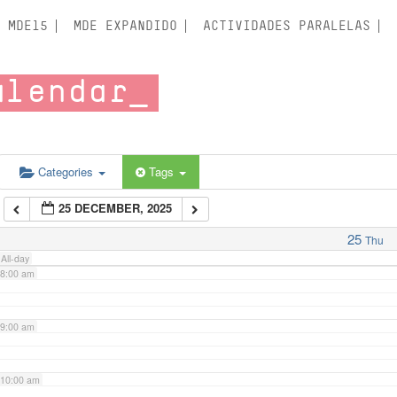
3:00 am
MDE15
MDE EXPANDIDO
ACTIVIDADES PARALELAS
4:00 am
alendar
5:00 am
6:00 am
Categories
Tags
25 DECEMBER, 2025
7:00 am
25
Thu
All-day
8:00 am
9:00 am
10:00 am