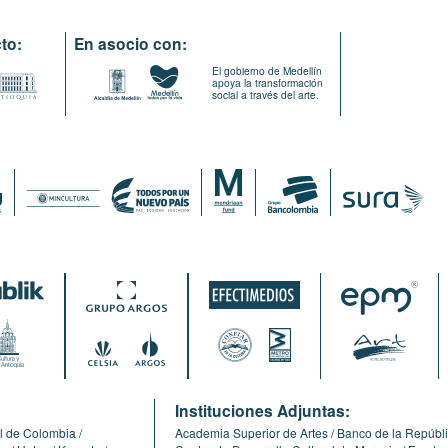
to:
En asocio con:
El gobierno de Medellín
apoya la transformación
social a través del arte.
:
Instituciones Adjuntas:
l de Colombia
Academia Superior de Artes
Banco de la Repúbl