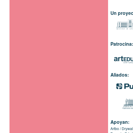
Un proyec
Patrocina
Aliados:
Apoyan:
Artbo
Drywal