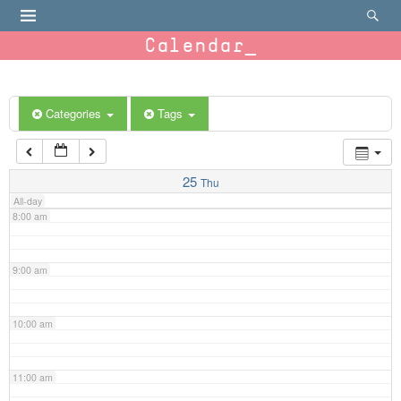
4:00 am
Calendar
5:00 am
6:00 am
Categories
Tags
7:00 am
25
Thu
All-day
8:00 am
9:00 am
10:00 am
11:00 am