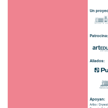
Un proyec
Patrocina
Aliados:
Apoyan:
Artbo
Drywal