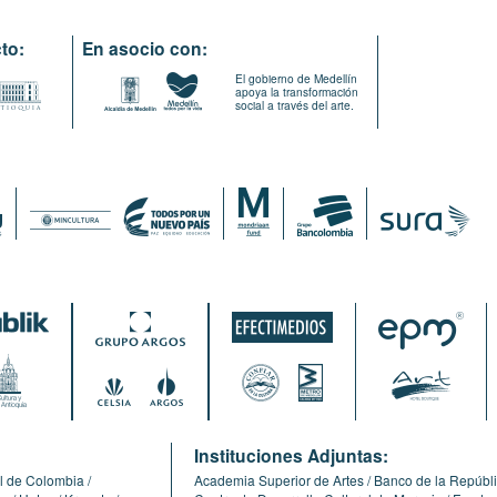
to:
En asocio con:
El gobierno de Medellín
apoya la transformación
social a través del arte.
:
Instituciones Adjuntas:
l de Colombia
Academia Superior de Artes
Banco de la Repúbl