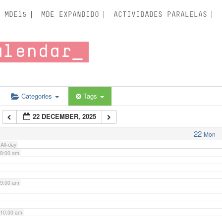
3:00 am
MDE15
MDE EXPANDIDO
ACTIVIDADES PARALELAS
4:00 am
alendar
5:00 am
6:00 am
Categories
Tags
22 DECEMBER, 2025
7:00 am
22
Mon
All-day
8:00 am
9:00 am
10:00 am