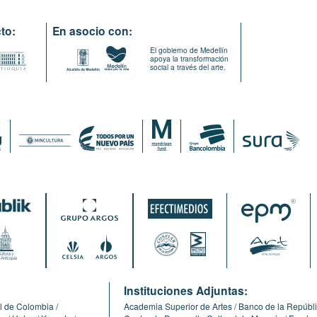
to:
En asocio con:
El gobierno de Medellín
apoya la transformación
social a través del arte.
:
Instituciones Adjuntas:
l de Colombia
Academia Superior de Artes
Banco de la Repúbl