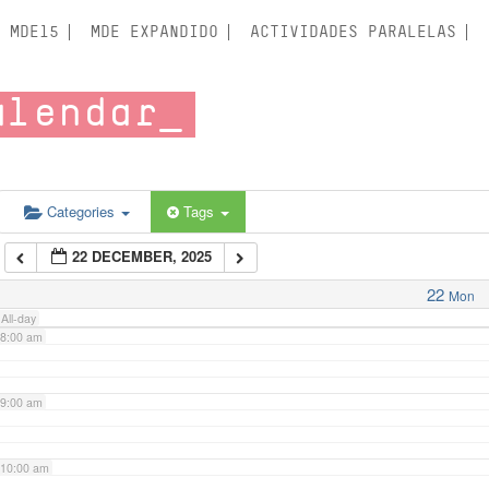
3:00 am
MDE15
MDE EXPANDIDO
ACTIVIDADES PARALELAS
4:00 am
alendar
5:00 am
6:00 am
Categories
Tags
22 DECEMBER, 2025
7:00 am
22
Mon
All-day
8:00 am
9:00 am
10:00 am