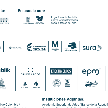
to:
En asocio con:
El gobierno de Medellín
apoya la transformación
social a través del arte.
:
Instituciones Adjuntas:
l de Colombia
Academia Superior de Artes
Banco de la Repúbl