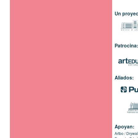
Un proyec
Patrocina
Aliados:
Apoyan:
Artbo
Drywal