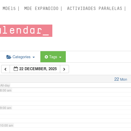
3:00 am
MDE15
MDE EXPANDIDO
ACTIVIDADES PARALELAS
4:00 am
alendar
5:00 am
6:00 am
Categories
Tags
22 DECEMBER, 2025
7:00 am
22
Mon
All-day
8:00 am
9:00 am
10:00 am