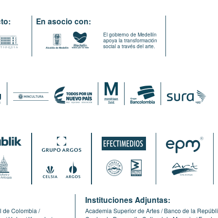
to:
En asocio con:
El gobierno de Medellín
apoya la transformación
social a través del arte.
:
Instituciones Adjuntas:
l de Colombia
Academia Superior de Artes
Banco de la Repúbl