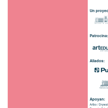
Un proyec
Patrocina
Aliados:
Apoyan:
Artbo
Drywal