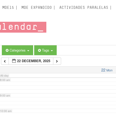
3:00 am
MDE15
MDE EXPANDIDO
ACTIVIDADES PARALELAS
4:00 am
alendar
5:00 am
6:00 am
Categories
Tags
22 DECEMBER, 2025
7:00 am
22
Mon
All-day
8:00 am
9:00 am
10:00 am