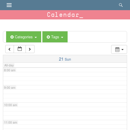
4:00 am
Calendar
5:00 am
6:00 am
Categories
Tags
7:00 am
21
Sun
All-day
8:00 am
9:00 am
10:00 am
11:00 am