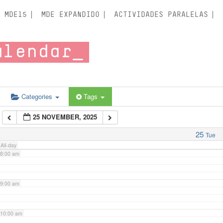
3:00 am
MDE15
MDE EXPANDIDO
ACTIVIDADES PARALELAS
4:00 am
alendar
5:00 am
6:00 am
Categories
Tags
25 NOVEMBER, 2025
7:00 am
25
Tue
All-day
8:00 am
9:00 am
10:00 am