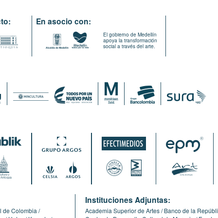
to:
En asocio con:
El gobierno de Medellín
apoya la transformación
social a través del arte.
:
Instituciones Adjuntas:
l de Colombia
Academia Superior de Artes
Banco de la Repúbl