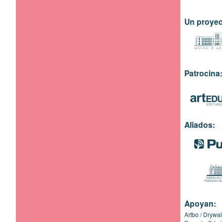
Un proyec
Patrocina
Aliados:
Apoyan:
Artbo
Drywal