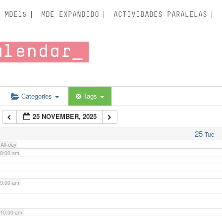
3:00 am
MDE15
MDE EXPANDIDO
ACTIVIDADES PARALELAS
4:00 am
alendar
5:00 am
6:00 am
Categories
Tags
25 NOVEMBER, 2025
7:00 am
25
Tue
All-day
8:00 am
9:00 am
10:00 am