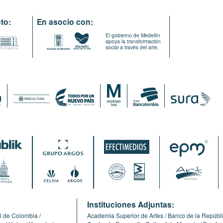
to:
En asocio con:
El gobierno de Medellín
apoya la transformación
social a través del arte.
:
Instituciones Adjuntas:
l de Colombia
Academia Superior de Artes
Banco de la Repúbl