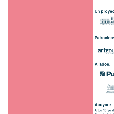
Un proyec
Patrocina
Aliados:
Apoyan:
Artbo
Drywal