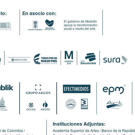
to:
En asocio con:
El gobierno de Medellín
apoya la transformación
social a través del arte.
:
Instituciones Adjuntas:
l de Colombia
Academia Superior de Artes
Banco de la Repúbl