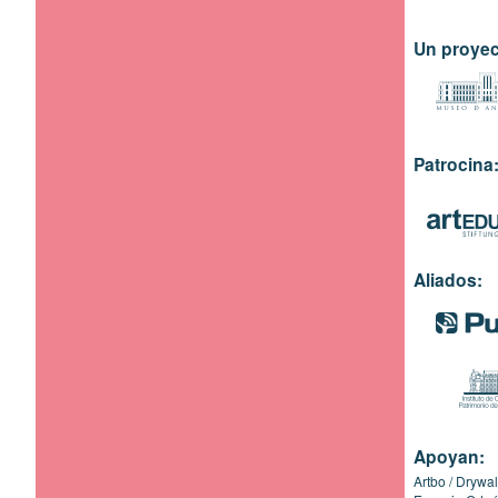
Un proyec
Patrocina
Aliados:
Apoyan:
Artbo
Drywal