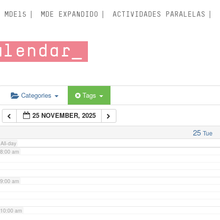
3:00 am
MDE15
MDE EXPANDIDO
ACTIVIDADES PARALELAS
4:00 am
alendar
5:00 am
6:00 am
Categories
Tags
25 NOVEMBER, 2025
7:00 am
25
Tue
All-day
8:00 am
9:00 am
10:00 am