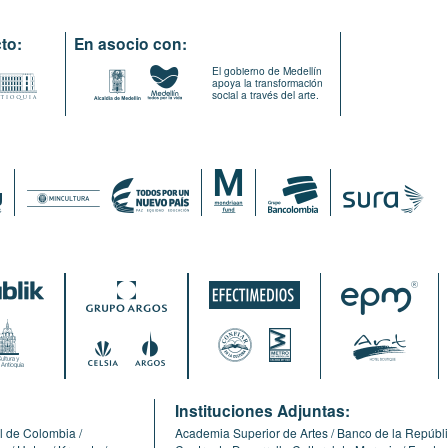
to:
En asocio con:
El gobierno de Medellín
apoya la transformación
social a través del arte.
:
Instituciones Adjuntas:
l de Colombia
Academia Superior de Artes
Banco de la Repúbl