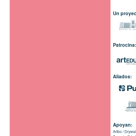
Un proyec
Patrocina
Aliados:
Apoyan:
Artbo
Drywal