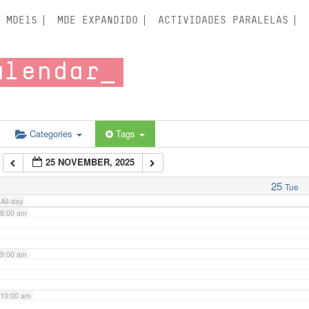
3:00 am
MDE15
MDE EXPANDIDO
ACTIVIDADES PARALELAS
4:00 am
alendar
5:00 am
6:00 am
Categories
Tags
25 NOVEMBER, 2025
7:00 am
25
Tue
All-day
8:00 am
9:00 am
10:00 am