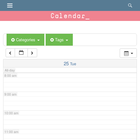
4:00 am
Calendar
5:00 am
6:00 am
Categories
Tags
7:00 am
25
Tue
All-day
8:00 am
9:00 am
10:00 am
11:00 am