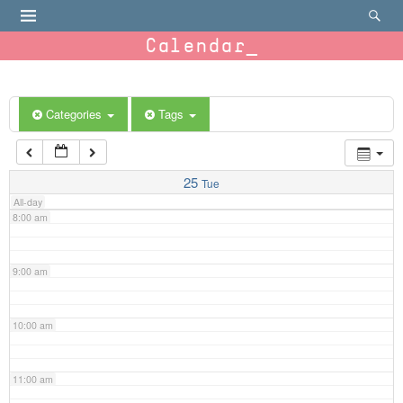
4:00 am
Calendar
5:00 am
6:00 am
Categories
Tags
7:00 am
25
Tue
All-day
8:00 am
9:00 am
10:00 am
11:00 am