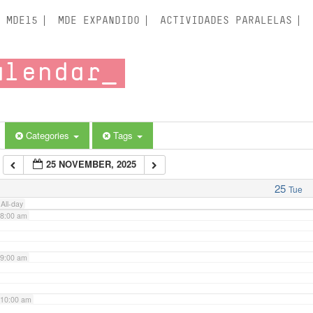
3:00 am
MDE15
MDE EXPANDIDO
ACTIVIDADES PARALELAS
4:00 am
alendar
5:00 am
6:00 am
Categories
Tags
25 NOVEMBER, 2025
7:00 am
25
Tue
All-day
8:00 am
9:00 am
10:00 am