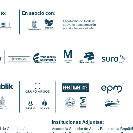
to:
En asocio con:
El gobierno de Medellín
apoya la transformación
social a través del arte.
:
Instituciones Adjuntas:
l de Colombia
Academia Superior de Artes
Banco de la Repúbl