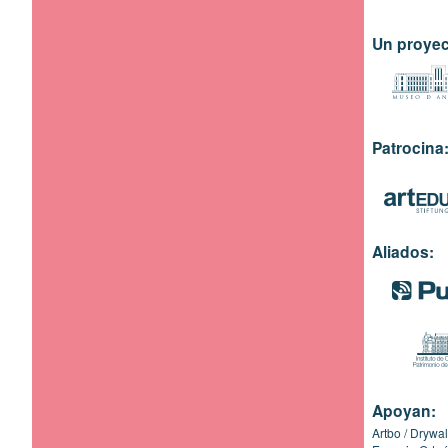
Un proyec
Patrocina
Aliados:
Apoyan:
Artbo
Drywal