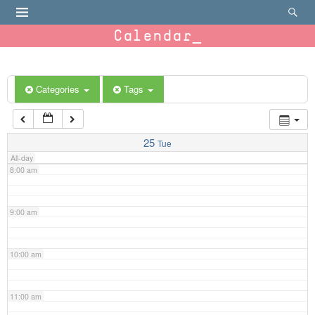
4:00 am
Calendar
5:00 am
6:00 am
Categories
Tags
7:00 am
25
Tue
All-day
8:00 am
9:00 am
10:00 am
11:00 am