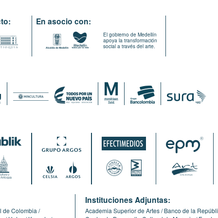
to:
En asocio con:
El gobierno de Medellín
apoya la transformación
social a través del arte.
:
Instituciones Adjuntas:
l de Colombia
Academia Superior de Artes
Banco de la Repúbl