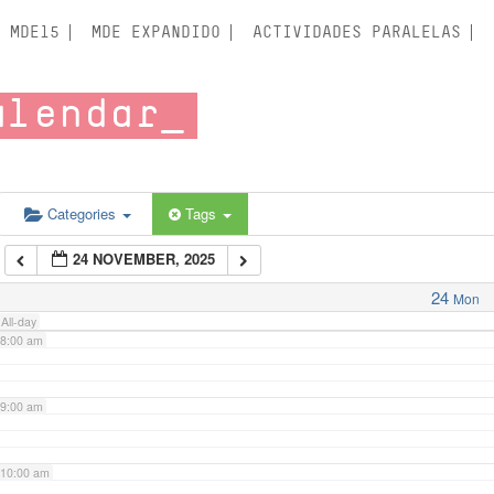
3:00 am
MDE15
MDE EXPANDIDO
ACTIVIDADES PARALELAS
4:00 am
alendar
5:00 am
6:00 am
Categories
Tags
24 NOVEMBER, 2025
7:00 am
24
Mon
All-day
8:00 am
9:00 am
10:00 am