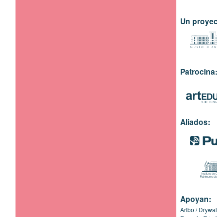
Un proyec
Patrocina
Aliados:
Apoyan:
Artbo
Drywal