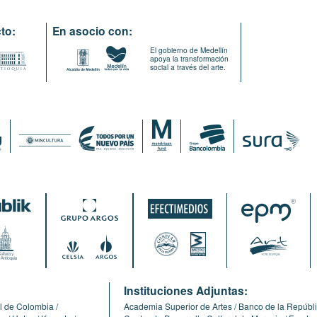
to:
En asocio con:
El gobierno de Medellín
apoya la transformación
social a través del arte.
:
Instituciones Adjuntas:
l de Colombia
Academia Superior de Artes
Banco de la Repúbl