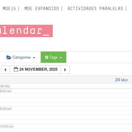
3:00 am
MDE15
MDE EXPANDIDO
ACTIVIDADES PARALELAS
4:00 am
alendar
5:00 am
6:00 am
Categories
Tags
24 NOVEMBER, 2025
7:00 am
24
Mon
All-day
8:00 am
9:00 am
10:00 am