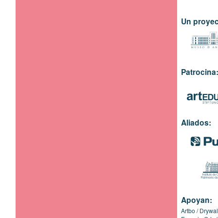
Un proyec
Patrocina
Aliados:
Apoyan:
Artbo
Drywal