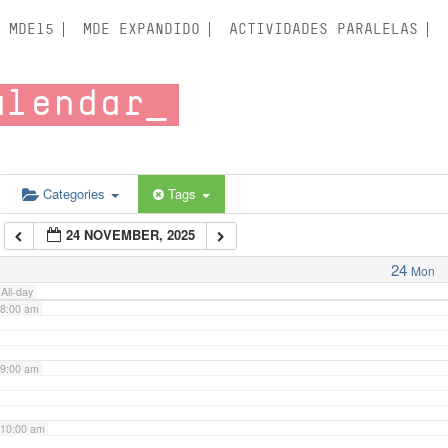
3:00 am
MDE15
MDE EXPANDIDO
ACTIVIDADES PARALELAS
4:00 am
alendar
5:00 am
6:00 am
Categories
Tags
24 NOVEMBER, 2025
7:00 am
24
Mon
All-day
8:00 am
9:00 am
10:00 am