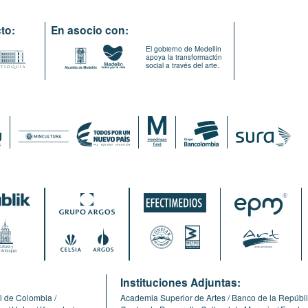
to:
En asocio con:
El gobierno de Medellín
apoya la transformación
social a través del arte.
:
Instituciones Adjuntas:
l de Colombia
Academia Superior de Artes
Banco de la Repúbl