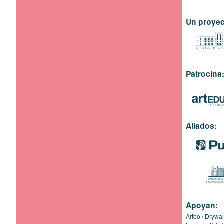
Un proyec
Patrocina
Aliados:
Apoyan:
Artbo
Drywal